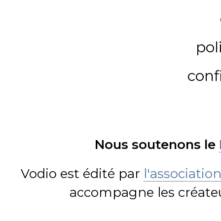
pol
conf