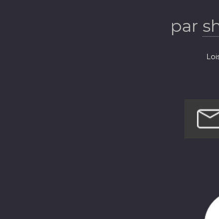
par
s
Loi