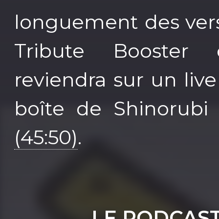
longuement des vers
Tribute Booste
reviendra sur un li
boîte de Shinorubi
(45:50)
.
LE PODCAS