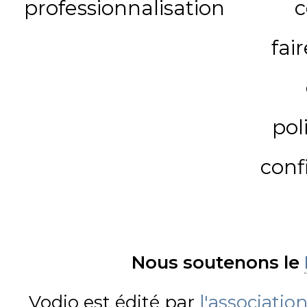
professionnalisation
c
fai
pol
conf