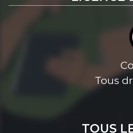
Co
Tous dr
TOUS L