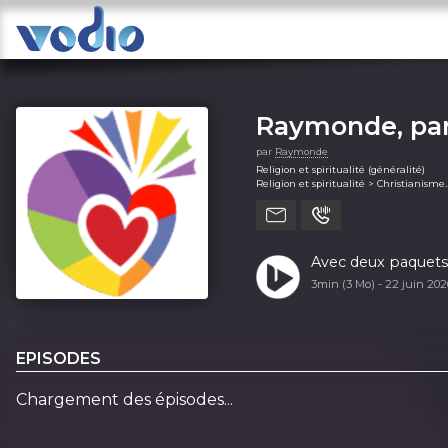
Raymonde, par
par
Raymonde
Religion et spiritualité (généralité)
Religion et spiritualité > Christianisme
Religion et spiritualité > Religion
Religion et spiritualité > Spiritualité
Avec deux paquets 
3min (3 Mo) -
22 juin 20
EPISODES
Chargement des épisodes...