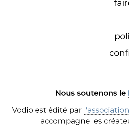
fai
pol
conf