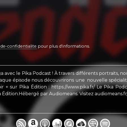
de-confidentialite
pour plus d'informations.
 avec le Pika Podcast ! À travers différents portraits, 
À chaque épisode nous découvrirons une nouvelle spécial
 sur Pika Édition : https://www.pika.fr/ Le Pika Po
 Édition.Hébergé par Audiomeans. Visitez audiomeans.fr/