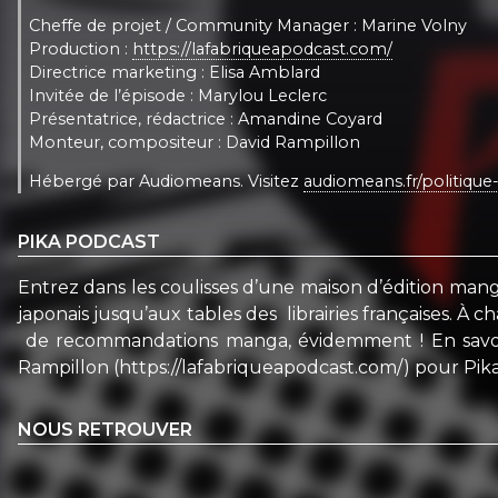
Cheffe de projet / Community Manager : Marine Volny
Production :
https://lafabriqueapodcast.com/
Directrice marketing : Elisa Amblard
Invitée de l’épisode : Marylou Leclerc
Présentatrice, rédactrice : Amandine Coyard
Monteur, compositeur : David Rampillon
Hébergé par Audiomeans. Visitez
audiomeans.fr/politique-
PIKA PODCAST
Entrez dans les coulisses d’une maison d’édition manga
japonais jusqu’aux tables des librairies françaises. 
de recommandations manga, évidemment ! En savoir +
Rampillon (https://lafabriqueapodcast.com/) pour Pika
NOUS RETROUVER