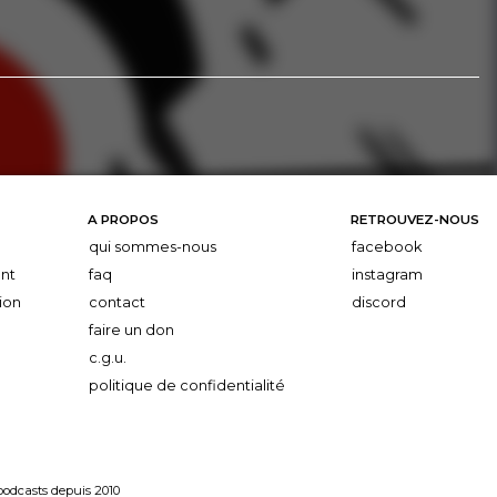
A PROPOS
RETROUVEZ-NOUS
qui sommes-nous
facebook
nt
faq
instagram
ion
contact
discord
faire un don
c.g.u.
politique de confidentialité
 podcasts depuis 2010