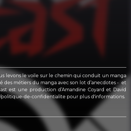
nous levons le voile sur le chemin qui conduit un manga
ité des métiers du manga avec son lot d’anecdotes - et
dcast est une production d’Amandine Coyard et David
politique-de-confidentialite pour plus d'informations.