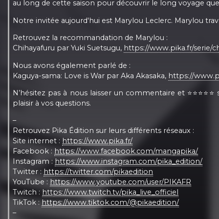
au long de cette saison pour découvrir le long voyage que
Notre invitée aujourd'hui est Marylou Leclerc. Marylou trav
Retrouvez la recommandation de Marylou :
Chihayafuru par Yuki Suetsugu,
https://www.pika.fr/serie/c
Nous avons également parlé de :
Kaguya-sama: Love is War par Aka Akasaka,
https://www.p
N’hésitez pas à nous laisser un commentaire et ⭐⭐⭐⭐⭐ sur
plaisir à vos questions.
–
Retrouvez Pika Édition sur leurs différents réseaux :
Site internet :
https://www.pika.fr/
Facebook :
https://www.facebook.com/mangapika/
Instagram :
https://www.instagram.com/pika_edition/
Twitter :
https://twitter.com/pikaedition
YouTube :
https://www.youtube.com/user/PIKAFR
Twitch :
https://www.twitch.tv/pika_live_officiel
TikTok :
https://www.tiktok.com/@pikaedition/
–