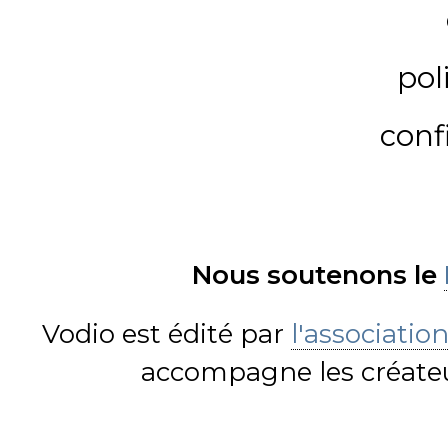
pol
conf