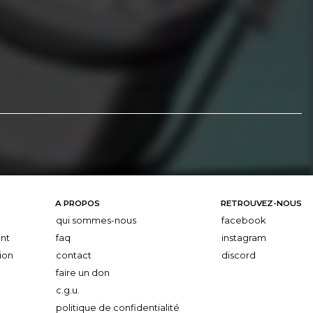
A PROPOS
RETROUVEZ-NOUS
qui sommes-nous
facebook
nt
faq
instagram
ion
contact
discord
faire un don
c.g.u.
politique de confidentialité