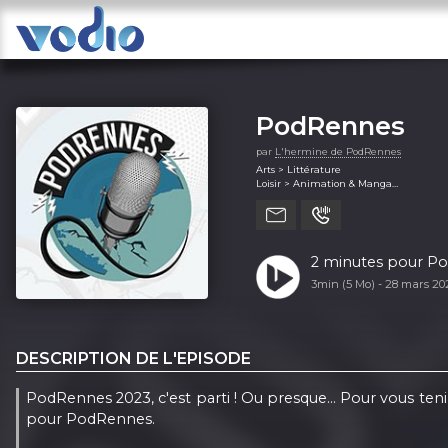
PodRennes
par
L'hermine de PodRennes
Arts > Littérature
Loisir > Animation & Manga
Loisir > Jeux
Loisir > Jeux vidéos
Société et culture > Documentaire
2 minutes pour Po
3min (5 Mo) -
28 mars 20
DESCRIPTION DE L'EPISODE
PodRennes 2023, c'est parti ! Ou presque... Pour vous te
pour PodRennes.