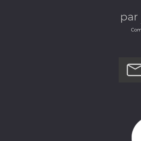
par
Comé