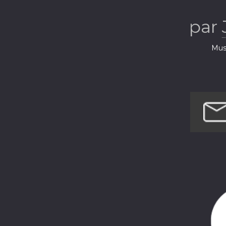
vous des tal
par
Q
Musi