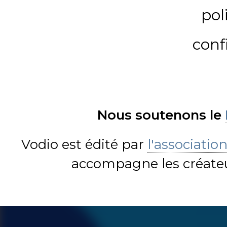
pol
conf