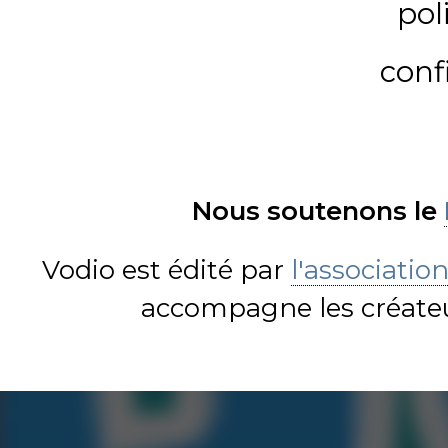
pol
conf