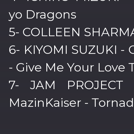
yo Dragons
5- COLLEEN SHARMAT 
6- KIYOMI SUZUKI - C
- Give Me Your Love 
7- JAM PROJECT f
MazinKaiser - Torna