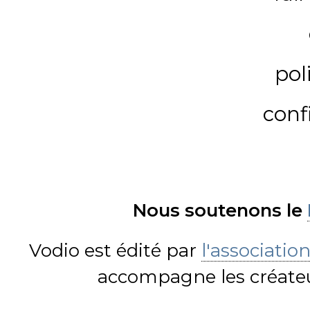
pol
conf