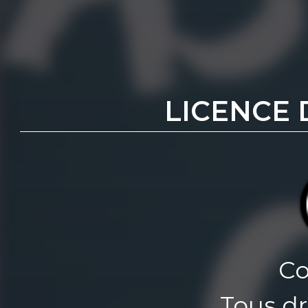
LICENCE 
Co
Tous dr