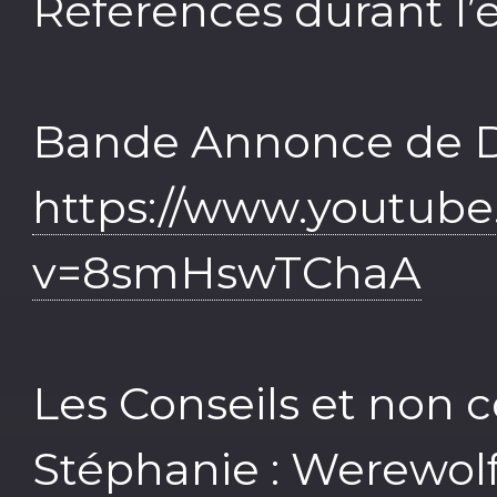
Références durant l’é
Bande Annonce de Da
https://www.youtub
v=8smHswTChaA
Les Conseils et non co
Stéphanie : Werewolf