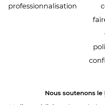
professionnalisation
c
fai
pol
conf