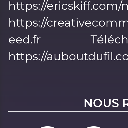
https://ericskif
https://creativecomm
eed.fr Téléc
https://auboutdufil.
NOUS 