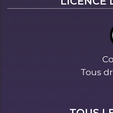
LICENCE 
Co
Tous dr
TOUS L