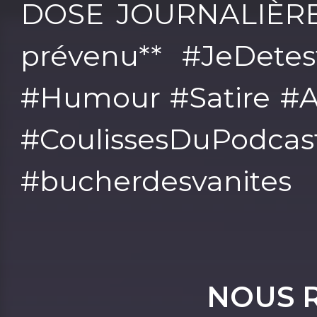
DOSE JOURNALIÈRE 
prévenu** #JeDetes
#Humour #Satire #A
#CoulissesDuPodcas
#bucherdesvanites
NOUS 