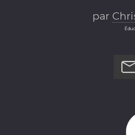
par
Chri
Éduca