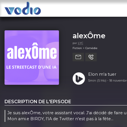
alexÔme
par
LYC
Fiction > Comédie
Elon m'a tuer
5min (5 Mo) -
18 novembr
DESCRIPTION DE L'EPISODE
Je suis alexÔme, votre assistant vocal. J'ai décidé de faire 
Mon ami.e BIRDY, l'IA de Twitter n'est pas à la fête...