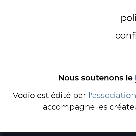
pol
conf