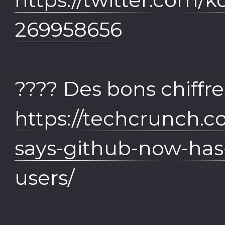
269958656
???? Des bons chiffr
https://techcrunch.c
says-github-now-has-
users/