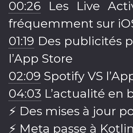
00:26
Les Live Activ
fréquemment sur iOS
01:19
Des publicités p
l’App Store
02:09
Spotify VS l’App
04:03
L’actualité en 
⚡️ Des mises à jour p
⚡️ Meta passe à Kotli