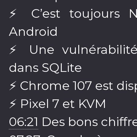
⚡️ C’est toujours
Android
⚡️ Une vulnérabili
dans SQLite
⚡️ Chrome 107 est di
⚡️ Pixel 7 et KVM
06:21
Des bons chiffr