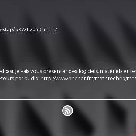
desktop/id972112040?mt=12
cast je vais vous présenter des logiciels, matériels et r
 retours par audio: http://www.anchor.fm/mathtechno/me