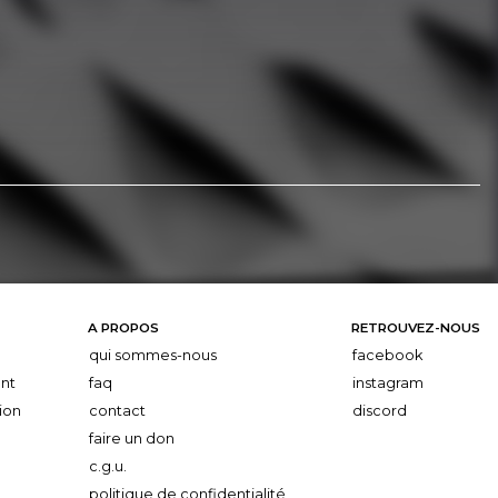
A PROPOS
RETROUVEZ-NOUS
qui sommes-nous
facebook
nt
faq
instagram
ion
contact
discord
faire un don
c.g.u.
politique de confidentialité