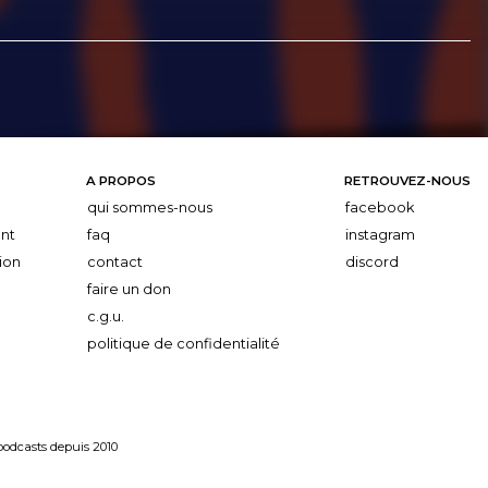
A PROPOS
RETROUVEZ-NOUS
qui sommes-nous
facebook
nt
faq
instagram
ion
contact
discord
faire un don
c.g.u.
politique de confidentialité
 podcasts depuis 2010