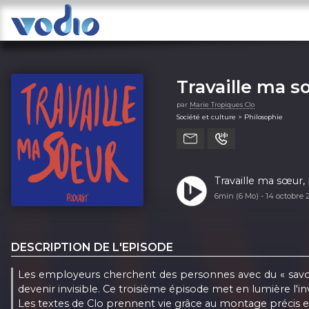
Travaille ma s
par
Marie Tropiques Clo
Société et culture > Philosophie
Travaille ma sœur, 
6min (6 Mo) -
14 octobre
DESCRIPTION DE L'EPISODE
Les employeurs cherchent des personnes avec du « savoir-
devenir invisible. Ce troisième épisode met en lumière l'inv
Les textes de Clo prennent vie grâce au montage précis 