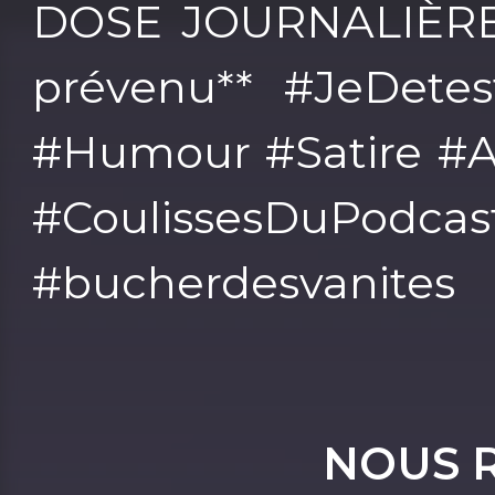
DOSE JOURNALIÈRE 
prévenu** #JeDetes
#Humour #Satire #A
#CoulissesDuPodcas
#bucherdesvanites
NOUS 