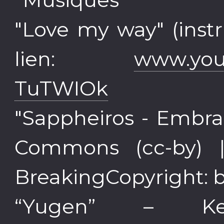
"Love my way" (inst
lien:
www.you
TuTWIOk
"Sappheiros - Embra
Commons (cc-by) 
BreakingCopyright: b
“Yugen” – 