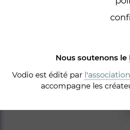
pol
conf