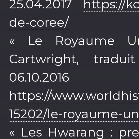
25.04.2017
https://k
de-coree/
« Le Royaume Uni
Cartwright, tradui
06.10.2016
https://www.worldhist
15202/le-royaume-unif
« Les Hwarang : pre