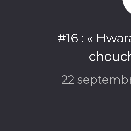
#16 : « Hwara
chouc
22 septemb