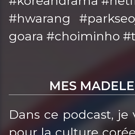
#koreandrama #netfl
#hwarang #parkseo
goara #choiminho #
MES MADELE
Dans ce podcast, je
pour la culture coré