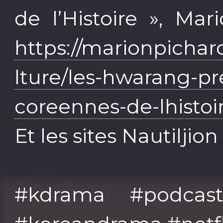
de l’Histoire », Mar
https://marionpicha
lture/les-hwarang-pr
coreennes-de-lhistoi
Et les sites Nautilji
#kdrama #podcast