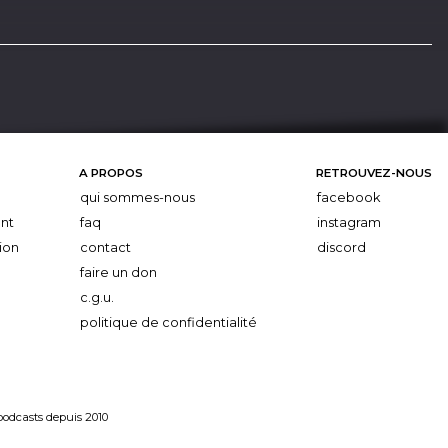
A PROPOS
RETROUVEZ-NOUS
qui sommes-nous
facebook
nt
faq
instagram
ion
contact
discord
faire un don
c.g.u.
politique de confidentialité
 podcasts depuis 2010