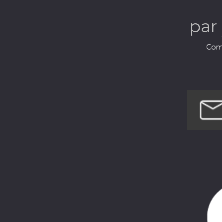
par
Comé