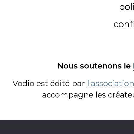
pol
conf