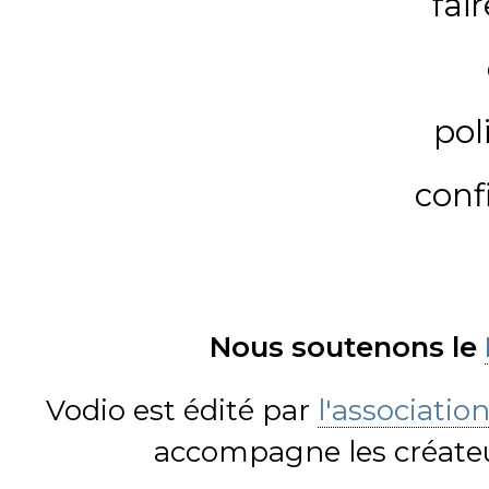
fai
pol
conf