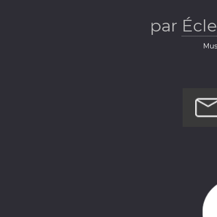
Écl
par
Écl
Musi