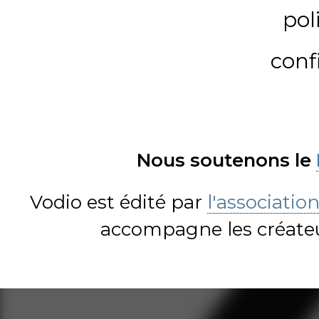
pol
conf