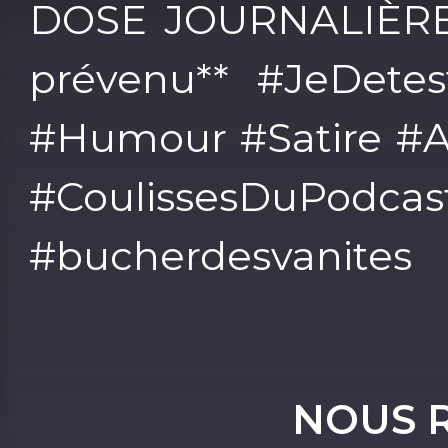
DOSE JOURNALIÈRE 
prévenu** #JeDetes
#Humour #Satire #A
#CoulissesDuPodcas
#bucherdesvanites
NOUS 