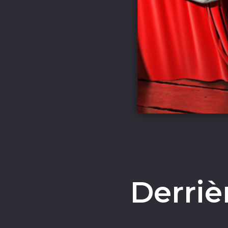
Derriè