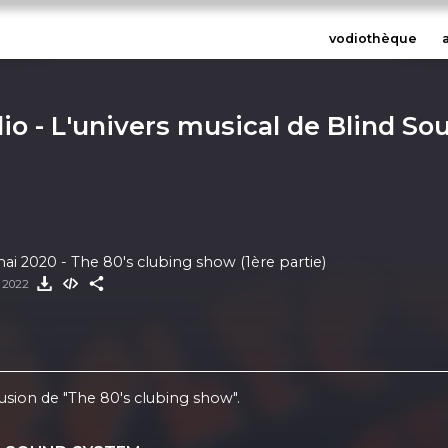
vodiothèque
io - L'univers musical de Blind S
mai 2020 - The 80's clubing show (1ère partie)
t 2022
usion de "The 80's clubing show".