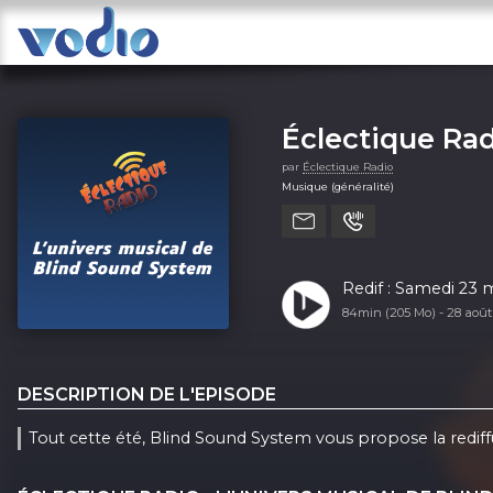
Éclectique Rad
par
Éclectique Radio
Musique (généralité)
Redif : Samedi 23 
84min (205 Mo) -
28 aoû
DESCRIPTION DE L'EPISODE
Tout cette été, Blind Sound System vous propose la rediff