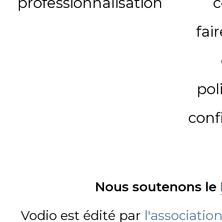
professionnalisation
c
fai
pol
conf