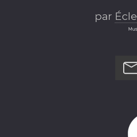
musical d
par
Écl
S
Musi