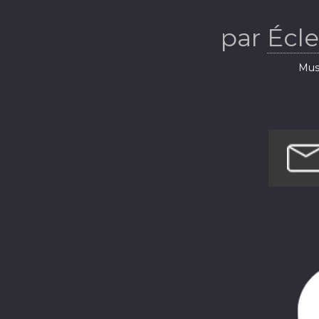
musical d
par
Écl
S
Musi