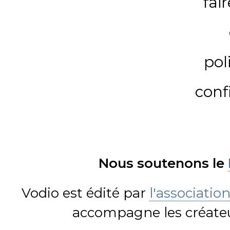
fai
pol
conf