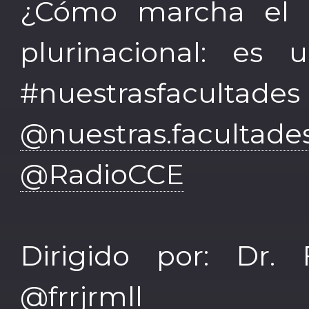
¿Cómo marcha el 
plurinacional: es 
#nuestrasfacul
@nuestras.facultade
@RadioCCE
Dirigido por: Dr. 
@frrjrmll