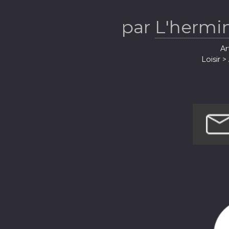
par
L'hermi
Ar
Loisir 
Loi
Société et