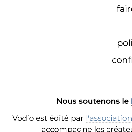
fai
pol
conf