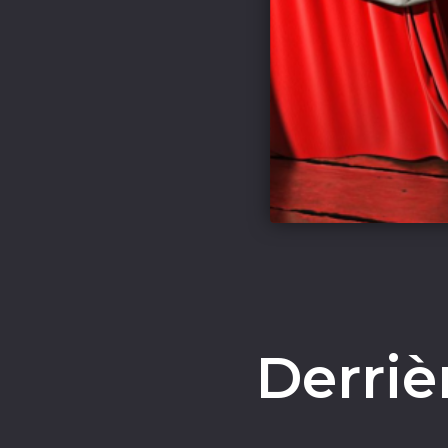
Derriè