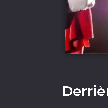
Derriè