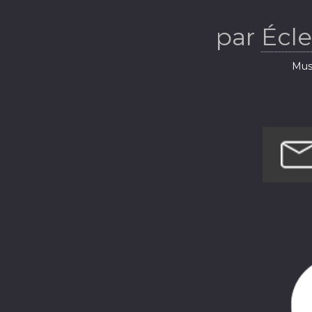
Thém
par
Écl
Musi