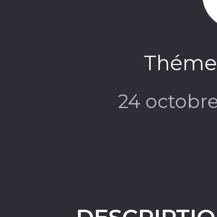
Thémec
24 octobr