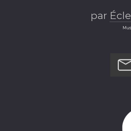
Écl
par
Écl
Musi