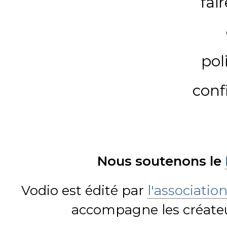
fai
pol
conf