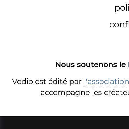
pol
conf