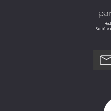
Int
pa
Hist
Société e
Techno