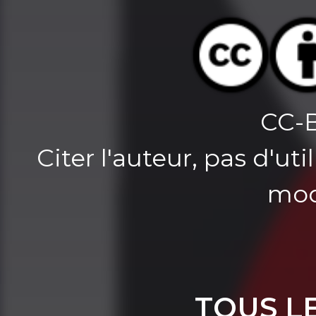
CC-
Citer l'auteur, pas d'u
mod
TOUS L