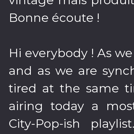
Bonne écoute !
Hi everybody ! As we a
and as we are synch
tired at the same t
airing today a most
City-Pop-ish playli