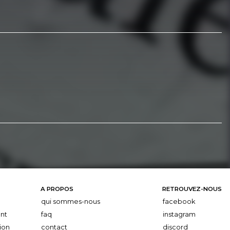
A PROPOS
RETROUVEZ-NOUS
qui sommes-nous
facebook
nt
faq
instagram
ion
contact
discord