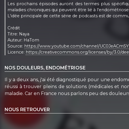
Les prochains épisodes auront des termes plus spécifique,
maladies chroniques qui peuvent être lié à l'endométriose, l
L'idée principale de cette série de podcasts est de commun
Crédit
Titre: Naya
Auteur: HaTom
Source:
https://www.youtube.com/channel/UC0JeACm
Licence:
https://creativecommons.org/licenses/by/3.0/dee
NOS DOULEURS, ENDOMÉTRIOSE
Il y a deux ans, j'ai été diagnostiqué pour une endo
réussi à trouver pleins de solutions (médicales et n
maladie. Car en France nous parlons peu des douleur
NOUS RETROUVER