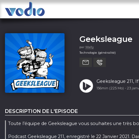
Geeksleague
par
Wally
Technologie (généralité)
Geeksleague 211, If
156min (225 Mo) -
23 janv
DESCRIPTION DE L'EPISODE
Toute l’équipe de Geeksleague vous souhaites une très 
Podcast Geeksleague 211, enregistré le 22 Janvier 2021. D