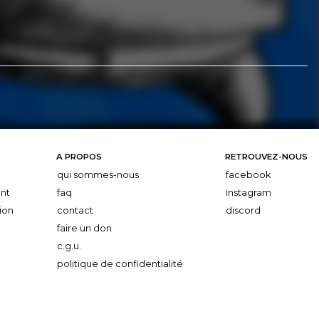
A PROPOS
RETROUVEZ-NOUS
qui sommes-nous
facebook
nt
faq
instagram
ion
contact
discord
faire un don
c.g.u.
politique de confidentialité