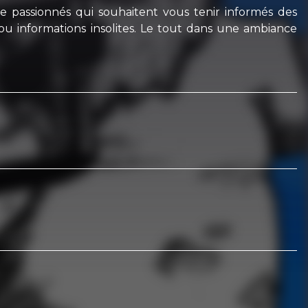
 passionnés qui souhaitent vous tenir informés des
ou informations insolites. Le tout dans une ambiance