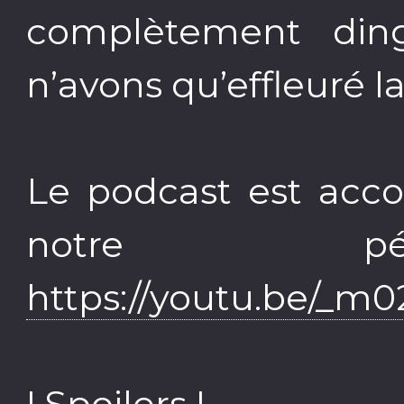
complètement din
n’avons qu’effleuré l
Le podcast est acc
notre pér
https://youtu.be/_m0
! Spoilers !