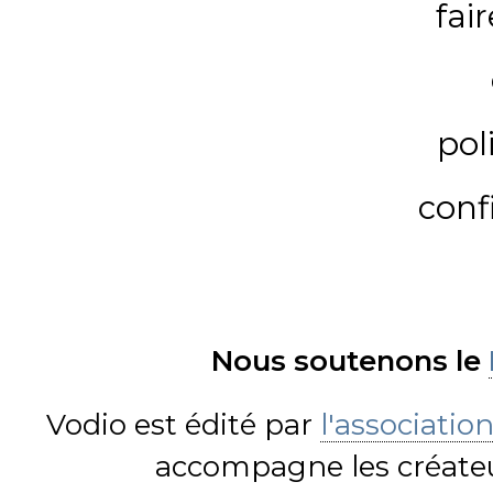
fai
pol
conf