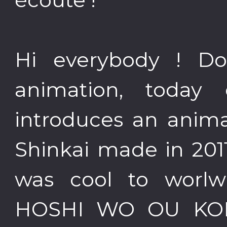
Hi everybody ! Do
animation, today
introduces an anim
Shinkai made in 2011
was cool to worlwid
HOSHI WO OU KOD