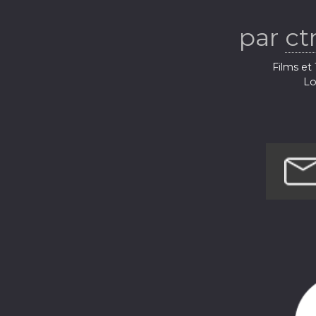
par
ct
Films et 
Lo