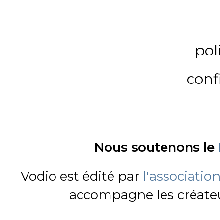
pol
conf