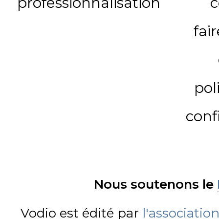
professionnalisation
c
fai
pol
conf