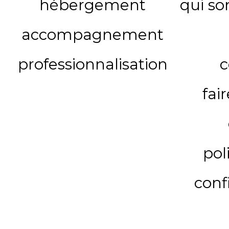
hébergement
qui s
accompagnement
professionnalisation
c
fai
pol
conf