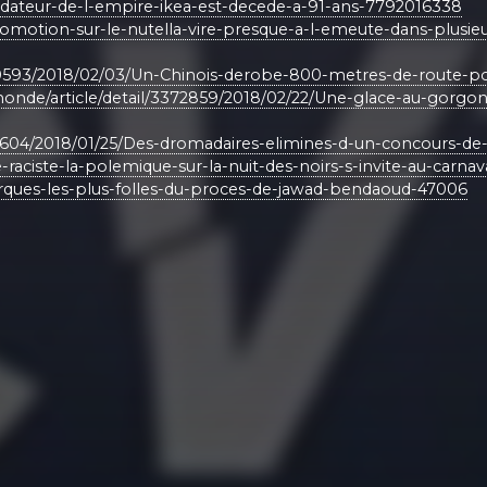
fondateur-de-l-empire-ikea-est-decede-a-91-ans-7792016338
-promotion-sur-le-nutella-vire-presque-a-l-emeute-dans-plus
/3360593/2018/02/03/Un-Chinois-derobe-800-metres-de-route-p
monde/article/detail/3372859/2018/02/22/Une-glace-au-gorgon
/3352604/2018/01/25/Des-dromadaires-elimines-d-un-concours-
te-raciste-la-polemique-sur-la-nuit-des-noirs-s-invite-au-car
arques-les-plus-folles-du-proces-de-jawad-bendaoud-47006