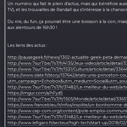
Un numéro qui fait le plein d'actus, mais qui bénéficie au
TV), et les trouvailles de Randall qui s'intéresse à la chans
Du rire, du fun, ça pourrait être une boisson à la con, mai
aux alentours de 16h30 !
Les liens des actus :
http://pausegeek.fr/news/1302-actualite-geek-peta-dem
http://www.7sur7.be/7s7/fr/4135/Jeux-video/article/detai
http://www.7sur7.be/7s7/fr/1531/Culture/article/detail/336
https://www.slate.fr/story/157642/etats-unis-princeton-c
utm_campaign=Echobox&utm_medium=Social&utm_sou
http://www.7sur7.be/7s7/fr/31482/Le-meilleur-du-web/ar
https://imgur.com/a/hFydS
http://www.7sur7.be/7s7/fr/1505/Monde/article/detail/336
https://www.francebleu.fr/infos/insolite/un-bonhomme-
http://www.cap-com.org/content/pole-emploi-communi
http://www.7sur7.be/7s7/fr/31482/Le-meilleur-du-web/arti
http://www.lefigaro.fr/secteur/high-tech/start-up/2018/0