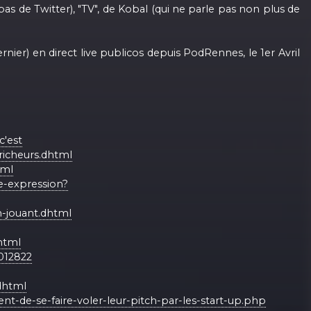
pas de Twitter), "TV", de Kobal (qui ne parle pas non plus de
ernier) en direct live publicos depuis PodRennes, le 1er Avril
c'est
richeurs.dhtml
tml
te-expression?
n-jouant.dhtml
dhtml
012822
.dhtml
nt-de-se-faire-voler-leur-pitch-par-les-start-up.php