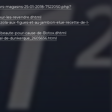
ieurs-magasins-25-01-2018-7522050.php?
our-les-revendre.dhtml
zola-aux-figues-et-au-jambon-elue-recette-de-l-
de-beaute-pour-cause-de-Botox.dhtml
naval-de-dunkerque_2605656.html