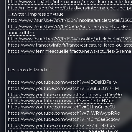
http://www.rtl.fr/actu/international/ingvar-kamprad-le-
http://m.leparisien.fr/amp/faits-divers/intermarche-une
__twitter_impression=true
http://www.7sur7.be/7s7/fr/1504/Insolite/article/detail
http://www.7sur7.be/7s7/fr/40842/Cuisiner-pour-tout-le-
annee.dhtml
http://www.7sur7.be/7s7/fr/1504/Insolite/article/detail
https://www.francetvinfo.fr/france/caricature-farce-ou-ac
https://www.femmeactuelle.fr/actu/news-actu/les-5-rem
Les liens de Randall :
https://www.youtube.com/watch?v=4IDQsKBFe_w
https://www.youtube.com/watch?v=BVuL3E877HM
https://www.youtube.com/watch?v=PmwUmT4ey9o
https://www.youtube.com/watch?v=EPerIpH7a1c
https://www.youtube.com/watch?v=GHhs6njqc5U
https://www.youtube.com/watch?v=7_WRYwypRRo
https://www.youtube.com/watch?v=MCm5ae3cdow
https://www.youtube.com/watch?v=ExZ3lh8ahdk
https://www.youtube.com/watch?v=k8k8BHgT4o8