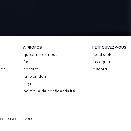
A PROPOS
RETROUVEZ-NOUS
qui sommes-nous
facebook
nt
faq
instagram
ion
contact
discord
faire un don
c.g.u.
politique de confidentialité
 podcasts depuis 2010