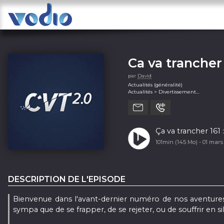
Ca va trancher
par
David
Actualités (généralité)
Actualités > Divertissement
Fiction (généralité)
Films et TV (généralité)
Musique (généralité)
Science (généralité)
Société et culture (généralité)
Ça va trancher 161
Technologie (généralité)
101min (145 Mo) -
01 mars
DESCRIPTION DE L'EPISODE
Bienvenue dans l'avant-dernier numéro de nos aventures
sympa que de se frapper, de se rejeter, ou de souffrir en si