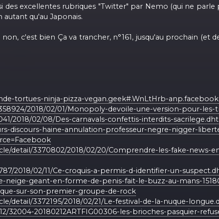
ssi des excellentes rubriques "Twitter" par Nemo (qui ne parle 
on autant qu'au Japonais.
s non, c'est bien Ça va trancher, n°161, jusqu'au prochain (et d
ande-tortues-ninja-pizza-vegan.geek#.WnLtHrb-anp.facebook
l/3358924/2018/02/01/Monopoly-devoile-une-version-pour-les-t
4041/2018/02/08/Des-carnavals-confettis-interdits-sacrilege.dh
ours-discours-haine-annulation-professeur-negre-nigger-liber
rce=Facebook
ticle/detail/3370802/2018/02/20/Comprendre-les-fake-news-e
5787/2018/02/11/Ce-croquis-a-permis-d-identifier-un-suspect.
de-neige-geant-en-forme-de-penis-fait-le-buzz-au-mans-1518
que-sur-son-premier-groupe-de-rock
cle/detail/3372195/2018/02/21/Le-festival-de-la-nuque-longue
2/12/32004-20180212ARTFIG00306-les-brioches-pasquier-refuse