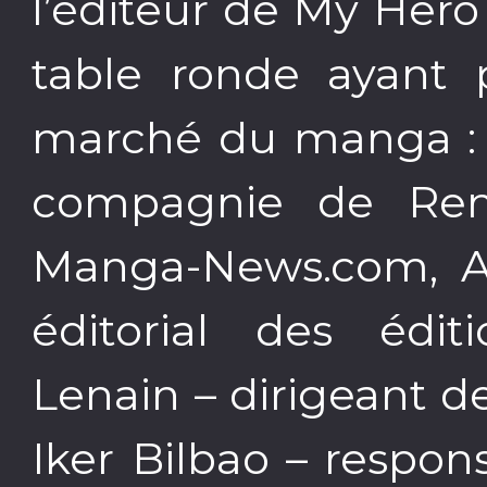
l’éditeur de My Her
table ronde ayant 
marché du manga : b
compagnie de Re
Manga-News.com, A
éditorial des édit
Lenain – dirigeant de
Iker Bilbao – respo