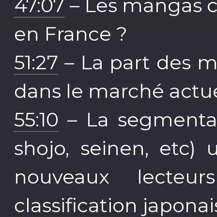
47:07
– Les mangas c
en France ?
51:27
– La part des m
dans le marché actue
55:10
– La segmenta
shojo, seinen, etc)
nouveaux lecteu
classification japonai