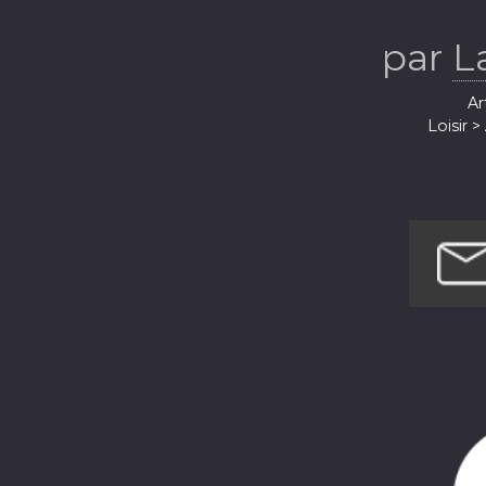
man
par
L
Ar
Loisir 