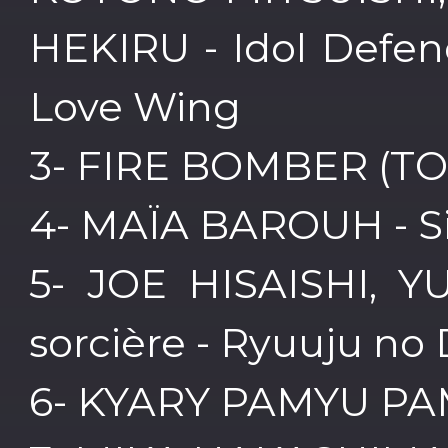
HEKIRU - Idol Defe
Love Wing
3- FIRE BOMBER (TO
4- MAÏA BAROUH - Si
5- JOE HISAISHI, YU
sorcière - Ryuuju n
6- KYARY PAMYU PAM