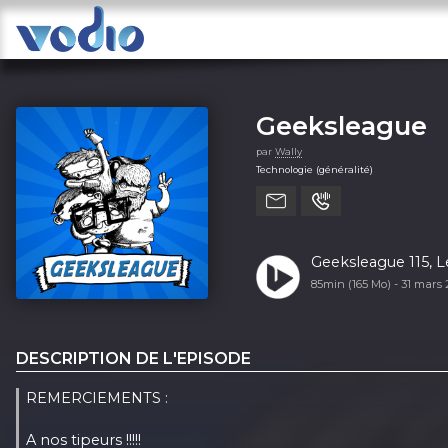
Geeksleague
par
Wally
Technologie (généralité)
Geeksleague 115, L
85min (165 Mo) -
31 mars 
DESCRIPTION DE L'EPISODE
REMERCIEMENTS :
A nos tipeurs !!!!!